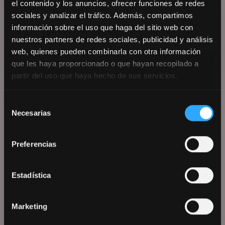
el contenido y los anuncios, ofrecer funciones de redes
sociales y analizar el tráfico. Además, compartimos
información sobre el uso que haga del sitio web con
nuestros partners de redes sociales, publicidad y análisis
web, quienes pueden combinarla con otra información
que les haya proporcionado o que hayan recopilado a
partir del uso que haya hecho de sus servicios.
Selección
Necesarias
de
Double premium room for
consentimiento
individual use
Preferencias
Estadística
Marketing